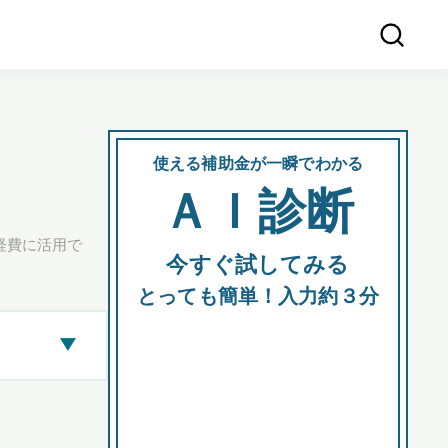
使える補助金が一瞬でわかる
会社
ＡＩ診断
所在
経費に活用で
今すぐ試してみる
都道府
とっても簡単！入力約３分
▶
市区町