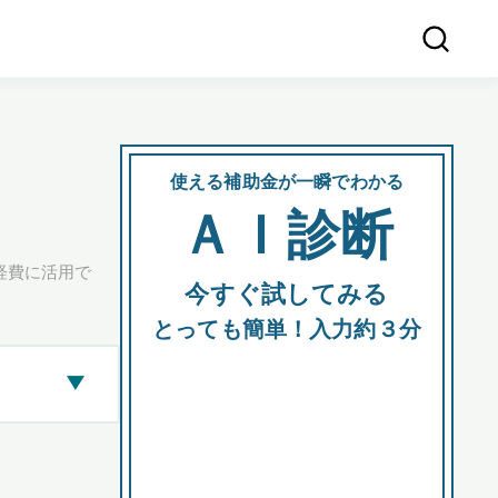
使える補助金が一瞬でわかる
会社
ＡＩ診断
所在
経費に活用で
今すぐ試してみる
都道府
とっても簡単！入力約３分
▶
市区町