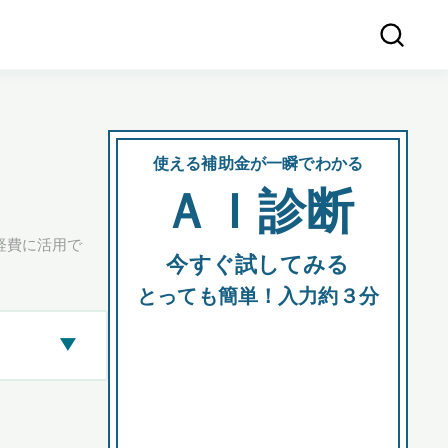
使える補助金が一瞬でわかる
会社
ＡＩ診断
所在
経費に活用で
今すぐ試してみる
都道府
とっても簡単！入力約３分
▶
市区町