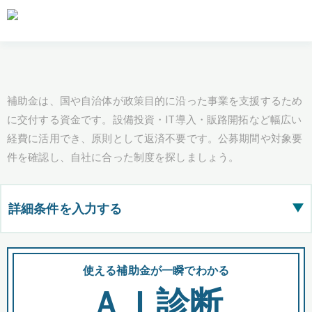
補助金は、国や自治体が政策目的に沿った事業を支援するため
に交付する資金です。設備投資・IT導入・販路開拓など幅広い
経費に活用でき、原則として返済不要です。公募期間や対象要
件を確認し、自社に合った制度を探しましょう。
詳細条件を入力する
▶
都道府県
使える補助金が一瞬でわかる
会
ＡＩ診断
全国の検索結果を含めて表示