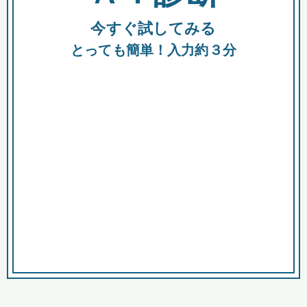
今すぐ試してみる
種類
都
補助金
とっても簡単！入力約３分
助成金
融資
出資
公募期間
市
募集中のみ
購入する商品・サービス
商品で絞り込む
対象経費で絞り込む
キーワード