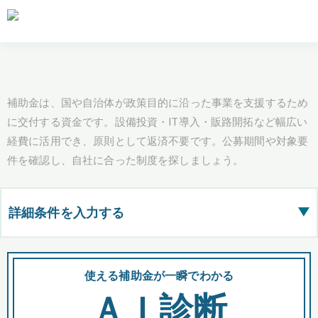
補助金は、国や自治体が政策目的に沿った事業を支援するため
に交付する資金です。設備投資・IT導入・販路開拓など幅広い
経費に活用でき、原則として返済不要です。公募期間や対象要
件を確認し、自社に合った制度を探しましょう。
詳細条件を入力する
▶
都道府県
使える補助金が一瞬でわかる
会
ＡＩ診断
全国の検索結果を含めて表示