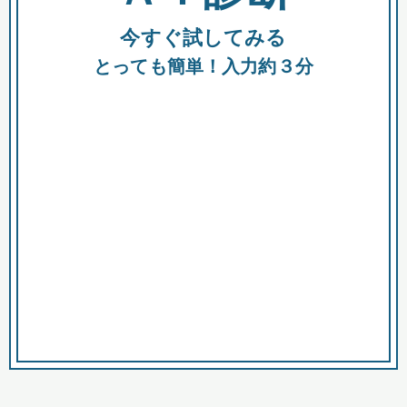
今すぐ試してみる
種類
都
補助金
とっても簡単！入力約３分
助成金
融資
出資
公募期間
市
募集中のみ
購入する商品・サービス
商品で絞り込む
対象経費で絞り込む
キーワード