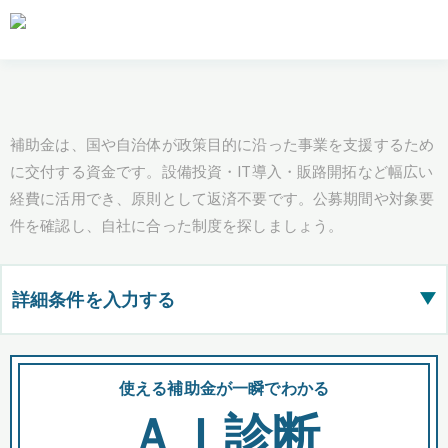
補助金は、国や自治体が政策目的に沿った事業を支援するため
に交付する資金です。設備投資・IT導入・販路開拓など幅広い
経費に活用でき、原則として返済不要です。公募期間や対象要
件を確認し、自社に合った制度を探しましょう。
詳細条件を入力する
▶
都道府県
使える補助金が一瞬でわかる
会
ＡＩ診断
全国の検索結果を含めて表示