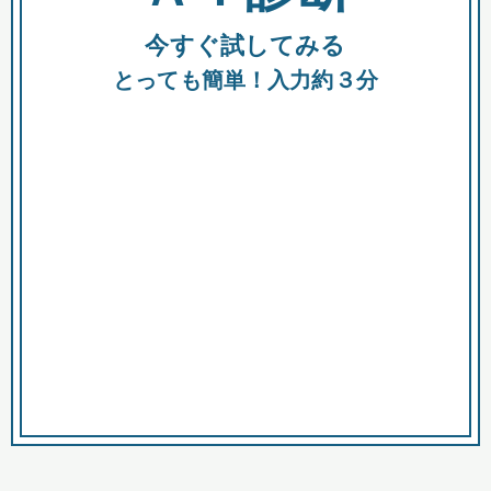
今すぐ試してみる
種類
都
補助金
とっても簡単！入力約３分
助成金
融資
出資
公募期間
市
募集中のみ
購入する商品・サービス
商品で絞り込む
対象経費で絞り込む
キーワード