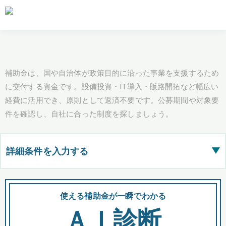
補助金は、国や自治体が政策目的に沿った事業を支援するため
に交付する資金です。設備投資・IT導入・販路開拓など幅広い
経費に活用でき、原則として返済不要です。公募期間や対象要
件を確認し、自社に合った制度を探しましょう。
詳細条件を入力する
▶
都道府県
使える補助金が一瞬でわかる
会
ＡＩ診断
全国の検索結果を含めて表示