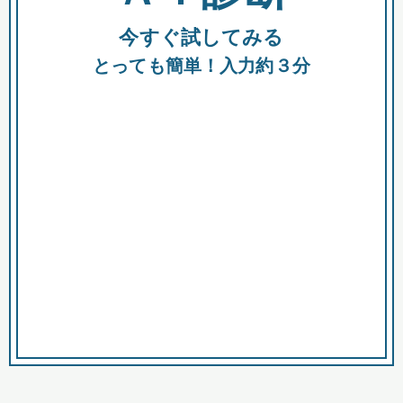
今すぐ試してみる
種類
都
補助金
とっても簡単！入力約３分
助成金
融資
出資
公募期間
市
募集中のみ
購入する商品・サービス
商品で絞り込む
対象経費で絞り込む
キーワード