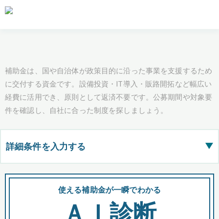
補助金は、国や自治体が政策目的に沿った事業を支援するため
に交付する資金です。設備投資・IT導入・販路開拓など幅広い
経費に活用でき、原則として返済不要です。公募期間や対象要
件を確認し、自社に合った制度を探しましょう。
詳細条件を入力する
▶
都道府県
使える補助金が一瞬でわかる
会
ＡＩ診断
全国の検索結果を含めて表示