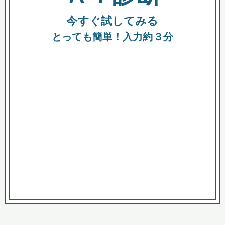
今すぐ試してみる
種類
都
補助金
とっても簡単！入力約３分
助成金
融資
出資
公募期間
市
募集中のみ
購入する商品・サービス
商品で絞り込む
対象経費で絞り込む
キーワード