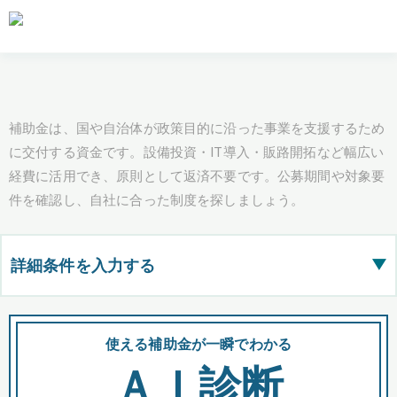
補助金は、国や自治体が政策目的に沿った事業を支援するため
に交付する資金です。設備投資・IT導入・販路開拓など幅広い
経費に活用でき、原則として返済不要です。公募期間や対象要
件を確認し、自社に合った制度を探しましょう。
詳細条件を入力する
▶
都道府県
使える補助金が一瞬でわかる
会
ＡＩ診断
全国の検索結果を含めて表示