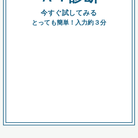
今すぐ試してみる
種類
都
補助金
とっても簡単！入力約３分
助成金
融資
出資
公募期間
市
募集中のみ
購入する商品・サービス
商品で絞り込む
対象経費で絞り込む
キーワード