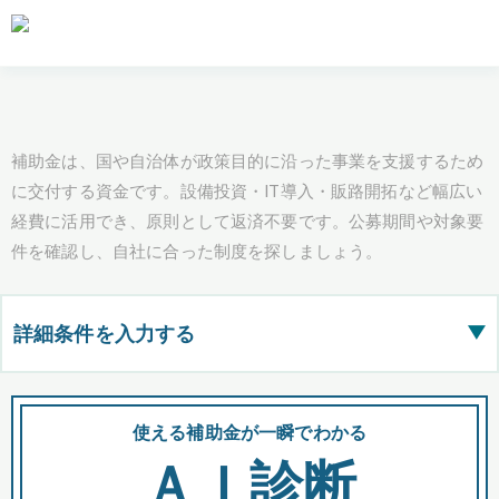
補助金は、国や自治体が政策目的に沿った事業を支援するため
に交付する資金です。設備投資・IT導入・販路開拓など幅広い
経費に活用でき、原則として返済不要です。公募期間や対象要
件を確認し、自社に合った制度を探しましょう。
詳細条件を入力する
▶
都道府県
使える補助金が一瞬でわかる
会
ＡＩ診断
全国の検索結果を含めて表示