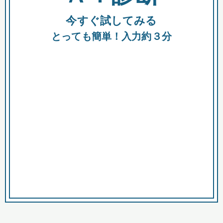
今すぐ試してみる
種類
都
補助金
とっても簡単！入力約３分
助成金
融資
出資
公募期間
市
募集中のみ
購入する商品・サービス
商品で絞り込む
対象経費で絞り込む
キーワード