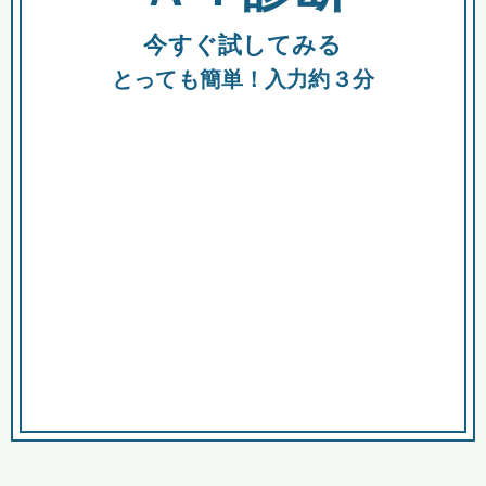
今すぐ試してみる
種類
都
補助金
とっても簡単！入力約３分
助成金
融資
出資
公募期間
市
募集中のみ
購入する商品・サービス
商品で絞り込む
対象経費で絞り込む
キーワード