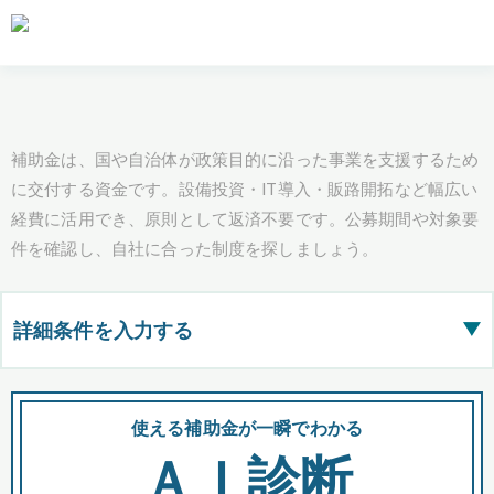
補助金は、国や自治体が政策目的に沿った事業を支援するため
に交付する資金です。設備投資・IT導入・販路開拓など幅広い
経費に活用でき、原則として返済不要です。公募期間や対象要
件を確認し、自社に合った制度を探しましょう。
詳細条件を入力する
▶
都道府県
使える補助金が一瞬でわかる
会
ＡＩ診断
全国の検索結果を含めて表示