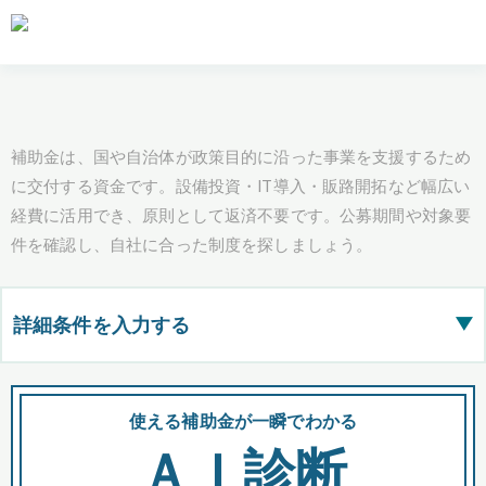
補助金は、国や自治体が政策目的に沿った事業を支援するため
に交付する資金です。設備投資・IT導入・販路開拓など幅広い
経費に活用でき、原則として返済不要です。公募期間や対象要
件を確認し、自社に合った制度を探しましょう。
詳細条件を入力する
▶
都道府県
使える補助金が一瞬でわかる
会
ＡＩ診断
全国の検索結果を含めて表示