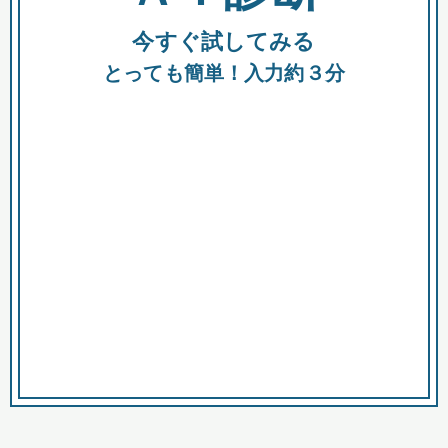
今すぐ試してみる
種類
都
補助金
とっても簡単！入力約３分
助成金
融資
出資
公募期間
市
募集中のみ
購入する商品・サービス
商品で絞り込む
対象経費で絞り込む
キーワード