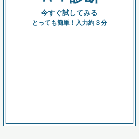
今すぐ試してみる
種類
都
補助金
とっても簡単！入力約３分
助成金
融資
出資
公募期間
市
募集中のみ
購入する商品・サービス
商品で絞り込む
対象経費で絞り込む
キーワード