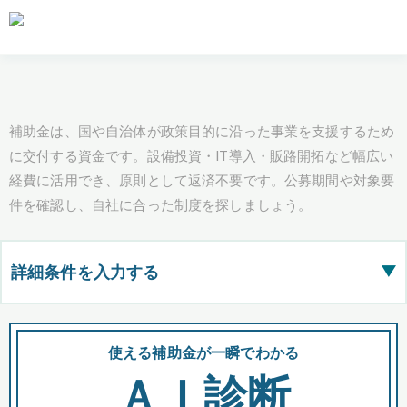
補助金は、国や自治体が政策目的に沿った事業を支援するため
に交付する資金です。設備投資・IT導入・販路開拓など幅広い
経費に活用でき、原則として返済不要です。公募期間や対象要
件を確認し、自社に合った制度を探しましょう。
詳細条件を入力する
▶
都道府県
使える補助金が一瞬でわかる
会
ＡＩ診断
全国の検索結果を含めて表示