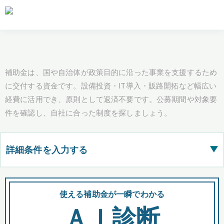
補助金は、国や自治体が政策目的に沿った事業を支援するため
に交付する資金です。設備投資・IT導入・販路開拓など幅広い
経費に活用でき、原則として返済不要です。公募期間や対象要
件を確認し、自社に合った制度を探しましょう。
詳細条件を入力する
▶
都道府県
使える補助金が一瞬でわかる
会
ＡＩ診断
全国の検索結果を含めて表示