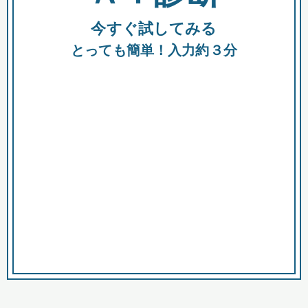
今すぐ試してみる
種類
都
補助金
とっても簡単！入力約３分
助成金
融資
出資
公募期間
市
募集中のみ
購入する商品・サービス
商品で絞り込む
対象経費で絞り込む
キーワード