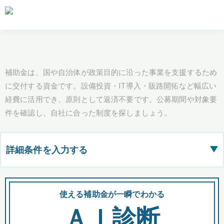
補助金は、国や自治体が政策目的に沿った事業を支援するため
に交付する資金です。設備投資・IT導入・販路開拓など幅広い
経費に活用でき、原則として返済不要です。公募期間や対象要
件を確認し、自社に合った制度を探しましょう。
詳細条件を入力する
▶
都道府県
使える補助金が一瞬でわかる
会
ＡＩ診断
全国の検索結果を含めて表示