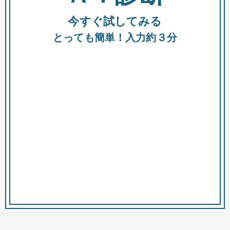
今すぐ試してみる
種類
都
補助金
とっても簡単！入力約３分
助成金
融資
出資
公募期間
市
募集中のみ
購入する商品・サービス
商品で絞り込む
対象経費で絞り込む
キーワード