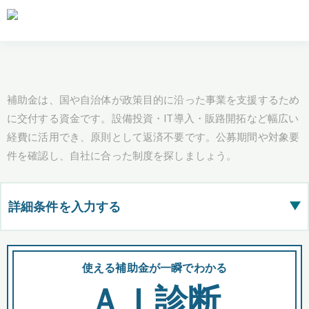
補助金は、国や自治体が政策目的に沿った事業を支援するため
に交付する資金です。設備投資・IT導入・販路開拓など幅広い
経費に活用でき、原則として返済不要です。公募期間や対象要
件を確認し、自社に合った制度を探しましょう。
詳細条件を入力する
▶
都道府県
使える補助金が一瞬でわかる
会
ＡＩ診断
全国の検索結果を含めて表示