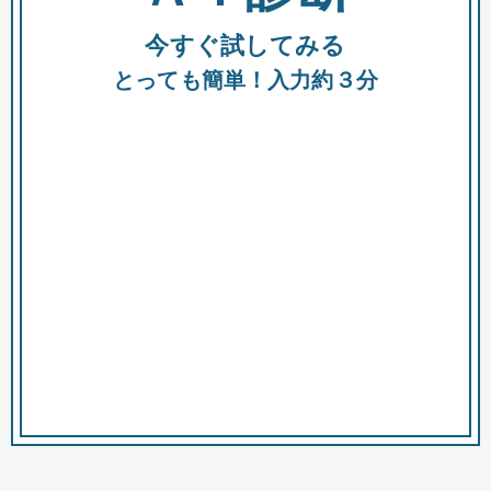
今すぐ試してみる
種類
都
補助金
とっても簡単！入力約３分
助成金
融資
出資
公募期間
市
募集中のみ
購入する商品・サービス
商品で絞り込む
対象経費で絞り込む
キーワード