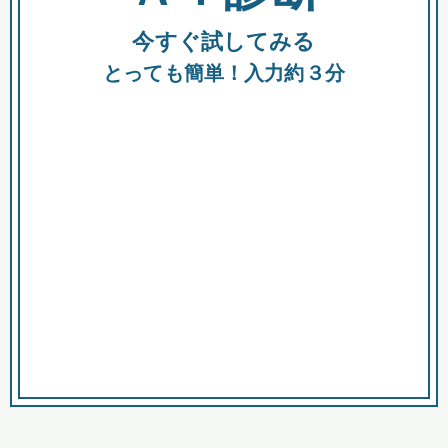
今すぐ試してみる
種類
都
補助金
とっても簡単！入力約３分
助成金
融資
出資
公募期間
市
募集中のみ
購入する商品・サービス
商品で絞り込む
対象経費で絞り込む
キーワード