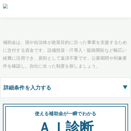
補助金は、国や自治体が政策目的に沿った事業を支援するため
に交付する資金です。設備投資・IT導入・販路開拓など幅広い
経費に活用でき、原則として返済不要です。公募期間や対象要
件を確認し、自社に合った制度を探しましょう。
詳細条件を入力する
▶
都道府県
使える補助金が一瞬でわかる
会
ＡＩ診断
全国の検索結果を含めて表示