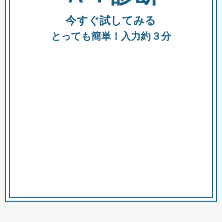
今すぐ試してみる
種類
都
補助金
とっても簡単！入力約３分
助成金
融資
出資
公募期間
市
募集中のみ
購入する商品・サービス
商品で絞り込む
対象経費で絞り込む
キーワード