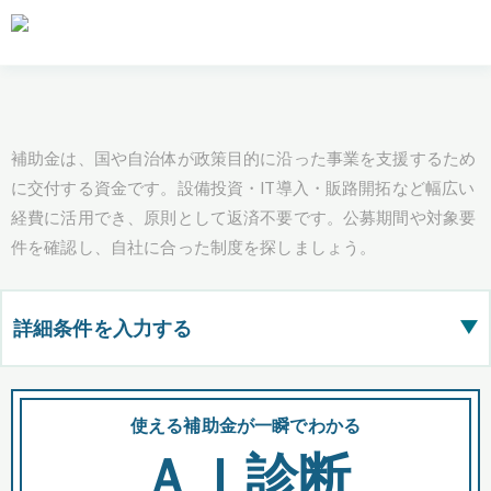
補助金は、国や自治体が政策目的に沿った事業を支援するため
に交付する資金です。設備投資・IT導入・販路開拓など幅広い
経費に活用でき、原則として返済不要です。公募期間や対象要
件を確認し、自社に合った制度を探しましょう。
詳細条件を入力する
▶
都道府県
使える補助金が一瞬でわかる
会
ＡＩ診断
全国の検索結果を含めて表示