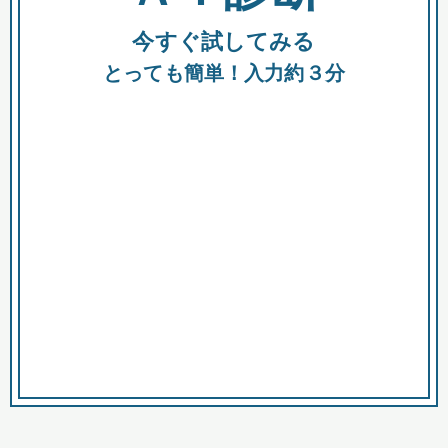
今すぐ試してみる
種類
都
補助金
とっても簡単！入力約３分
助成金
融資
出資
公募期間
市
募集中のみ
購入する商品・サービス
商品で絞り込む
対象経費で絞り込む
キーワード