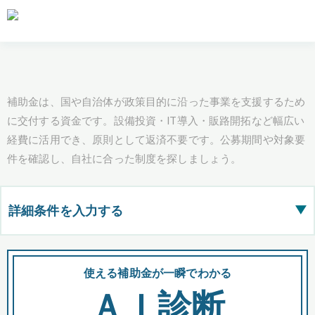
補助金は、国や自治体が政策目的に沿った事業を支援するため
に交付する資金です。設備投資・IT導入・販路開拓など幅広い
経費に活用でき、原則として返済不要です。公募期間や対象要
件を確認し、自社に合った制度を探しましょう。
詳細条件を入力する
▶
都道府県
使える補助金が一瞬でわかる
会
ＡＩ診断
全国の検索結果を含めて表示