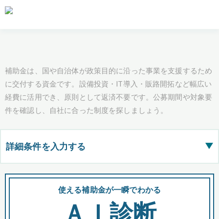
補助金は、国や自治体が政策目的に沿った事業を支援するため
に交付する資金です。設備投資・IT導入・販路開拓など幅広い
経費に活用でき、原則として返済不要です。公募期間や対象要
件を確認し、自社に合った制度を探しましょう。
詳細条件を入力する
▶
都道府県
使える補助金が一瞬でわかる
会
ＡＩ診断
全国の検索結果を含めて表示