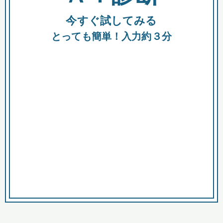
今すぐ試してみる
種類
都
補助金
とっても簡単！入力約３分
助成金
融資
出資
公募期間
市
募集中のみ
購入する商品・サービス
商品で絞り込む
対象経費で絞り込む
キーワード