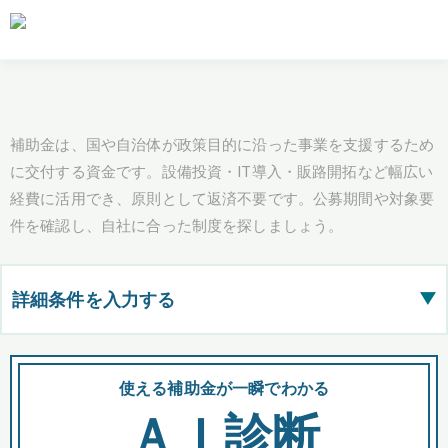
補助金は、国や自治体が政策目的に沿った事業を支援するため
に交付する資金です。設備投資・IT導入・販路開拓など幅広い
経費に活用でき、原則として返済不要です。公募期間や対象要
件を確認し、自社に合った制度を探しましょう。
詳細条件を入力する
▶
都道府県
使える補助金が一瞬でわかる
会
ＡＩ診断
全国の検索結果を含めて表示