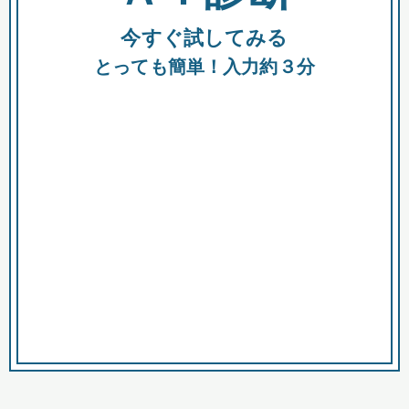
今すぐ試してみる
種類
都
補助金
とっても簡単！入力約３分
助成金
融資
出資
公募期間
市
募集中のみ
購入する商品・サービス
商品で絞り込む
対象経費で絞り込む
キーワード