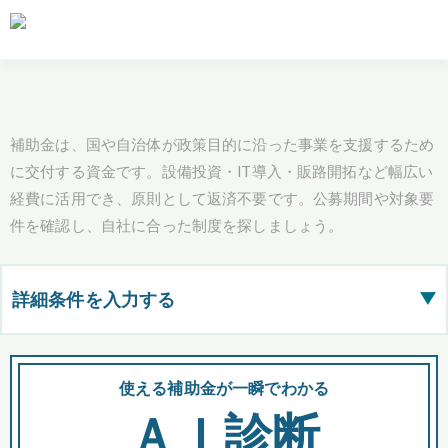
補助金は、国や自治体が政策目的に沿った事業を支援するため
に交付する資金です。設備投資・IT導入・販路開拓など幅広い
経費に活用でき、原則として返済不要です。公募期間や対象要
件を確認し、自社に合った制度を探しましょう。
詳細条件を入力する
▶
都道府県
使える補助金が一瞬でわかる
会
ＡＩ診断
全国の検索結果を含めて表示