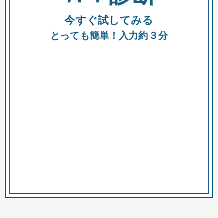
今すぐ試してみる
種類
都
補助金
とっても簡単！入力約３分
助成金
融資
出資
公募期間
市
募集中のみ
購入する商品・サービス
商品で絞り込む
対象経費で絞り込む
キーワード