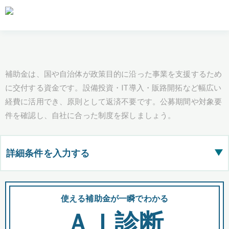
補助金は、国や自治体が政策目的に沿った事業を支援するため
に交付する資金です。設備投資・IT導入・販路開拓など幅広い
経費に活用でき、原則として返済不要です。公募期間や対象要
件を確認し、自社に合った制度を探しましょう。
詳細条件を入力する
▶
都道府県
使える補助金が一瞬でわかる
会
ＡＩ診断
全国の検索結果を含めて表示