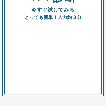
今すぐ試してみる
種類
都
補助金
とっても簡単！入力約３分
助成金
融資
出資
公募期間
市
募集中のみ
購入する商品・サービス
商品で絞り込む
対象経費で絞り込む
キーワード