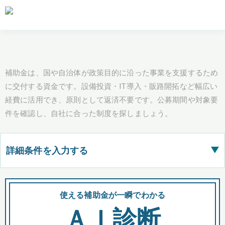
補助金は、国や自治体が政策目的に沿った事業を支援するため
に交付する資金です。設備投資・IT導入・販路開拓など幅広い
経費に活用でき、原則として返済不要です。公募期間や対象要
件を確認し、自社に合った制度を探しましょう。
詳細条件を入力する
▶
都道府県
使える補助金が一瞬でわかる
会
ＡＩ診断
全国の検索結果を含めて表示