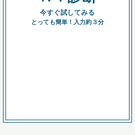
今すぐ試してみる
種類
都
補助金
とっても簡単！入力約３分
助成金
融資
出資
公募期間
市
募集中のみ
購入する商品・サービス
商品で絞り込む
対象経費で絞り込む
キーワード