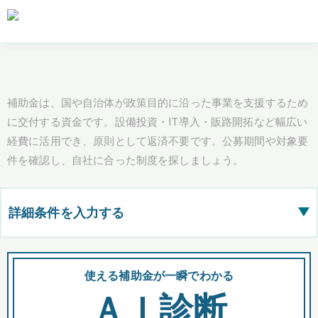
補助金は、国や自治体が政策目的に沿った事業を支援するため
に交付する資金です。設備投資・IT導入・販路開拓など幅広い
経費に活用でき、原則として返済不要です。公募期間や対象要
件を確認し、自社に合った制度を探しましょう。
詳細条件を入力する
▶
都道府県
使える補助金が一瞬でわかる
会
ＡＩ診断
全国の検索結果を含めて表示