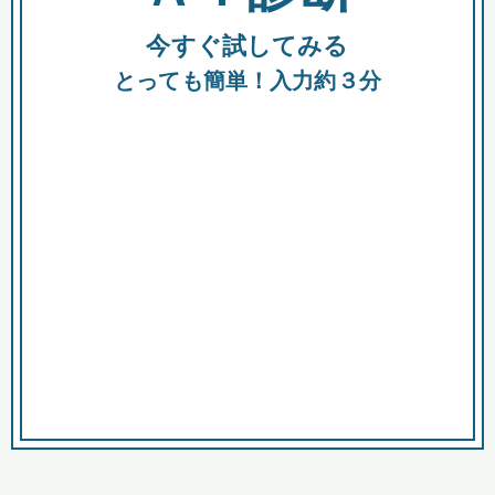
今すぐ試してみる
種類
都
補助金
とっても簡単！入力約３分
助成金
融資
出資
公募期間
市
募集中のみ
購入する商品・サービス
商品で絞り込む
対象経費で絞り込む
キーワード