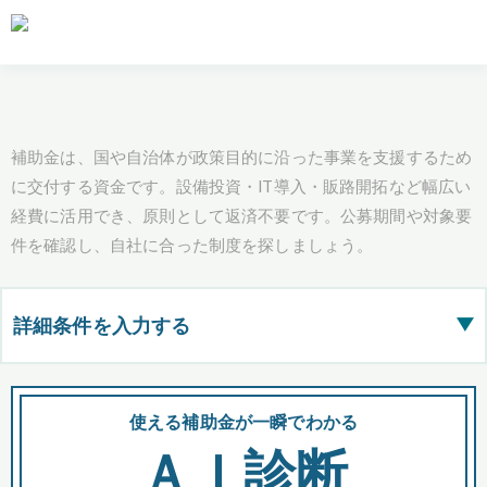
補助金は、国や自治体が政策目的に沿った事業を支援するため
に交付する資金です。設備投資・IT導入・販路開拓など幅広い
経費に活用でき、原則として返済不要です。公募期間や対象要
件を確認し、自社に合った制度を探しましょう。
詳細条件を入力する
▶
都道府県
使える補助金が一瞬でわかる
会
ＡＩ診断
全国の検索結果を含めて表示