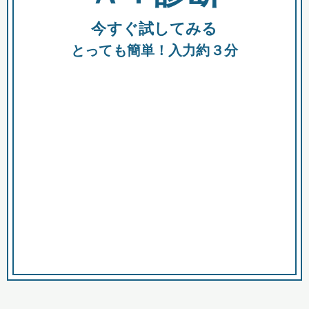
今すぐ試してみる
種類
都
補助金
とっても簡単！入力約３分
助成金
融資
出資
公募期間
市
募集中のみ
購入する商品・サービス
商品で絞り込む
対象経費で絞り込む
キーワード