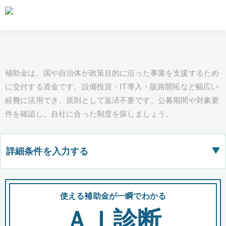
補助金は、国や自治体が政策目的に沿った事業を支援するため
に交付する資金です。設備投資・IT導入・販路開拓など幅広い
経費に活用でき、原則として返済不要です。公募期間や対象要
件を確認し、自社に合った制度を探しましょう。
詳細条件を入力する
▶
都道府県
使える補助金が一瞬でわかる
会
ＡＩ診断
全国の検索結果を含めて表示