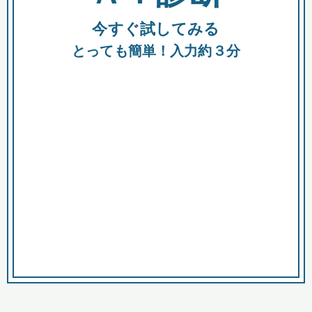
今すぐ試してみる
種類
都
補助金
とっても簡単！入力約３分
助成金
融資
出資
公募期間
市
募集中のみ
購入する商品・サービス
商品で絞り込む
対象経費で絞り込む
キーワード