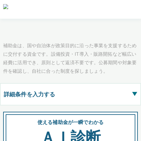
補助金は、国や自治体が政策目的に沿った事業を支援するため
に交付する資金です。設備投資・IT導入・販路開拓など幅広い
経費に活用でき、原則として返済不要です。公募期間や対象要
件を確認し、自社に合った制度を探しましょう。
詳細条件を入力する
▶
都道府県
使える補助金が一瞬でわかる
会
ＡＩ診断
全国の検索結果を含めて表示