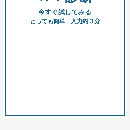
今すぐ試してみる
種類
都
補助金
とっても簡単！入力約３分
助成金
融資
出資
公募期間
市
募集中のみ
購入する商品・サービス
商品で絞り込む
対象経費で絞り込む
キーワード