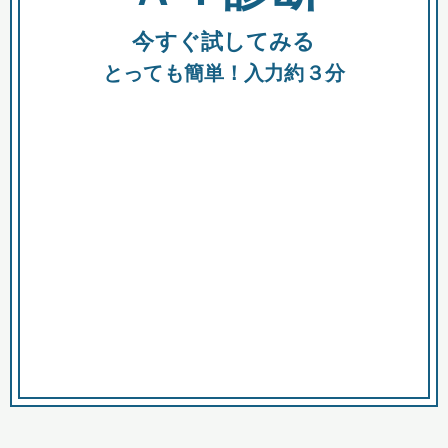
今すぐ試してみる
種類
都
補助金
とっても簡単！入力約３分
助成金
融資
出資
公募期間
市
募集中のみ
購入する商品・サービス
商品で絞り込む
対象経費で絞り込む
キーワード