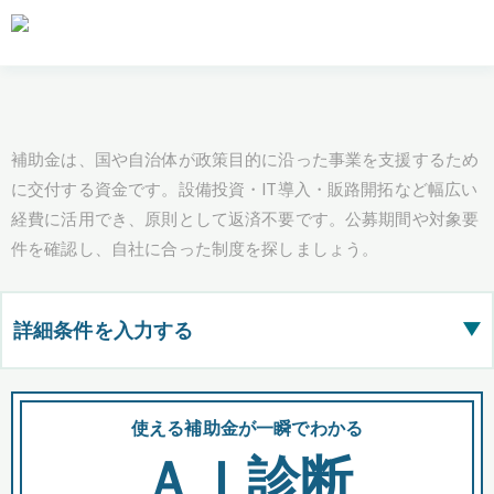
補助金は、国や自治体が政策目的に沿った事業を支援するため
に交付する資金です。設備投資・IT導入・販路開拓など幅広い
経費に活用でき、原則として返済不要です。公募期間や対象要
件を確認し、自社に合った制度を探しましょう。
詳細条件を入力する
▶
都道府県
使える補助金が一瞬でわかる
会
ＡＩ診断
全国の検索結果を含めて表示