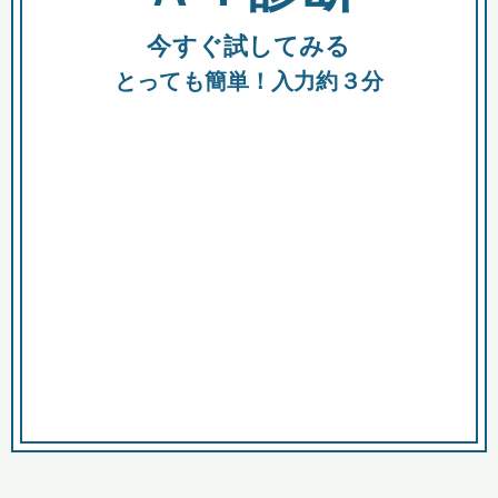
今すぐ試してみる
種類
都
補助金
とっても簡単！入力約３分
助成金
融資
出資
公募期間
市
募集中のみ
購入する商品・サービス
商品で絞り込む
対象経費で絞り込む
キーワード