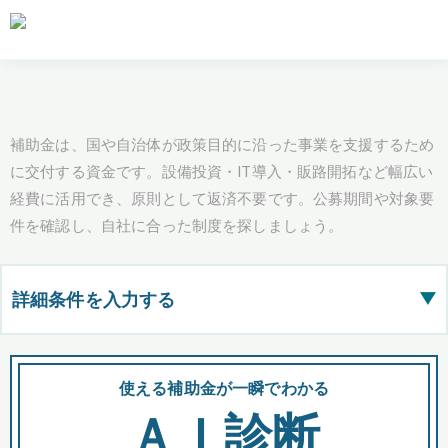
補助金は、国や自治体が政策目的に沿った事業を支援するため
に交付する資金です。設備投資・IT導入・販路開拓など幅広い
経費に活用でき、原則として返済不要です。公募期間や対象要
件を確認し、自社に合った制度を探しましょう。
詳細条件を入力する
▶
都道府県
使える補助金が一瞬でわかる
会
ＡＩ診断
全国の検索結果を含めて表示