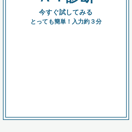
今すぐ試してみる
種類
都
補助金
とっても簡単！入力約３分
助成金
融資
出資
公募期間
市
募集中のみ
購入する商品・サービス
商品で絞り込む
対象経費で絞り込む
キーワード