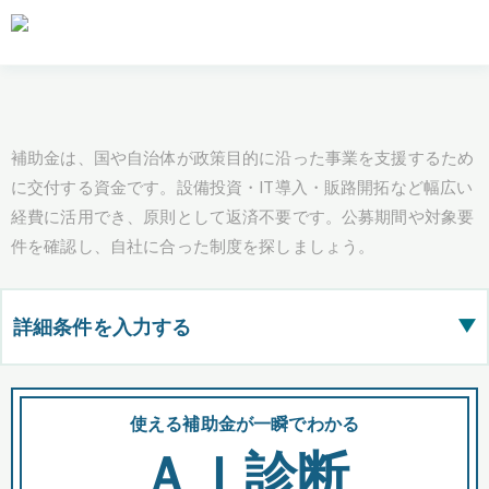
補助金は、国や自治体が政策目的に沿った事業を支援するため
に交付する資金です。設備投資・IT導入・販路開拓など幅広い
経費に活用でき、原則として返済不要です。公募期間や対象要
件を確認し、自社に合った制度を探しましょう。
詳細条件を入力する
▶
都道府県
使える補助金が一瞬でわかる
会
ＡＩ診断
全国の検索結果を含めて表示