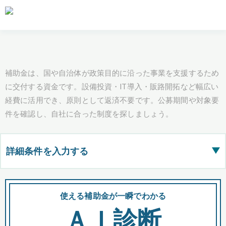
補助金は、国や自治体が政策目的に沿った事業を支援するため
に交付する資金です。設備投資・IT導入・販路開拓など幅広い
経費に活用でき、原則として返済不要です。公募期間や対象要
件を確認し、自社に合った制度を探しましょう。
詳細条件を入力する
▶
都道府県
使える補助金が一瞬でわかる
会
ＡＩ診断
全国の検索結果を含めて表示