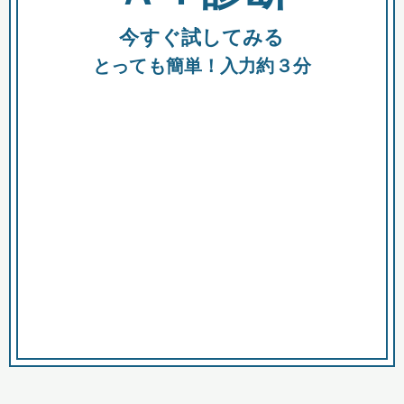
今すぐ試してみる
種類
都
補助金
とっても簡単！入力約３分
助成金
融資
出資
公募期間
市
募集中のみ
購入する商品・サービス
商品で絞り込む
対象経費で絞り込む
キーワード