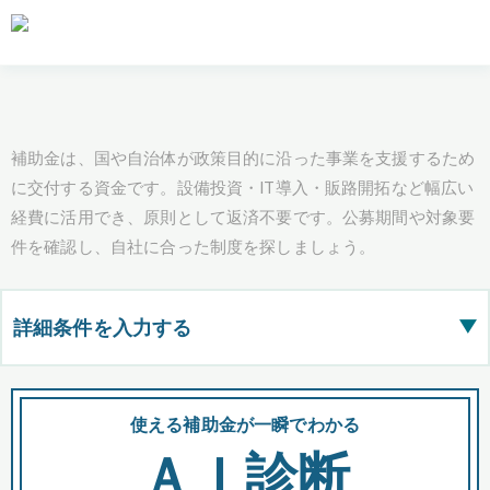
補助金は、国や自治体が政策目的に沿った事業を支援するため
に交付する資金です。設備投資・IT導入・販路開拓など幅広い
経費に活用でき、原則として返済不要です。公募期間や対象要
件を確認し、自社に合った制度を探しましょう。
詳細条件を入力する
▶
都道府県
使える補助金が一瞬でわかる
会
ＡＩ診断
全国の検索結果を含めて表示