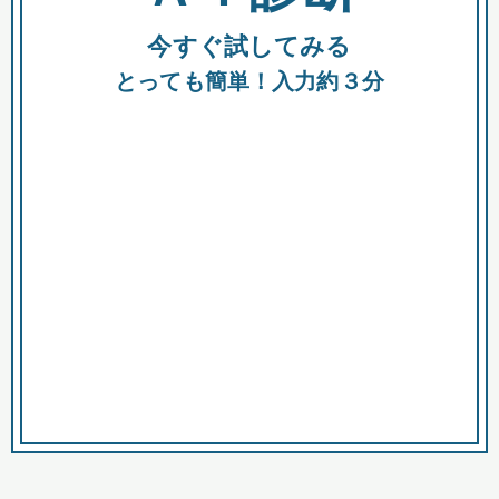
今すぐ試してみる
種類
都
補助金
とっても簡単！入力約３分
助成金
融資
出資
公募期間
市
募集中のみ
購入する商品・サービス
商品で絞り込む
対象経費で絞り込む
キーワード