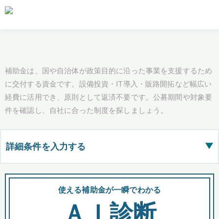
補助金は、国や自治体が政策目的に沿った事業を支援するため
に交付する資金です。設備投資・IT導入・販路開拓など幅広い
経費に活用でき、原則として返済不要です。公募期間や対象要
件を確認し、自社に合った制度を探しましょう。
詳細条件を入力する
▶
都道府県
使える補助金が一瞬でわかる
会
ＡＩ診断
全国の検索結果を含めて表示