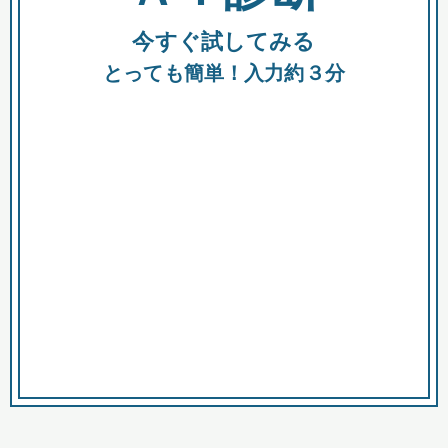
今すぐ試してみる
種類
都
補助金
とっても簡単！入力約３分
助成金
融資
出資
公募期間
市
募集中のみ
購入する商品・サービス
商品で絞り込む
対象経費で絞り込む
キーワード