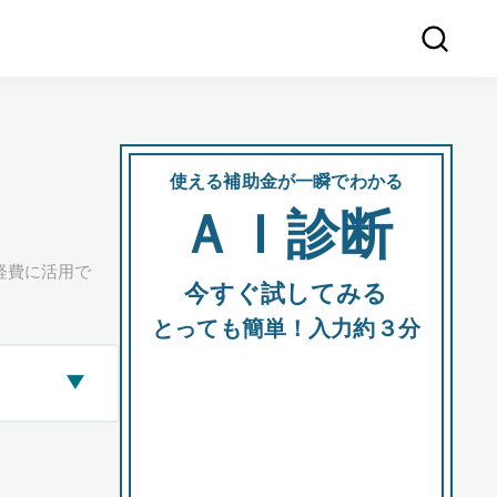
使える補助金が一瞬でわかる
会社
ＡＩ診断
所在
経費に活用で
今すぐ試してみる
都道府
とっても簡単！入力約３分
▶
市区町