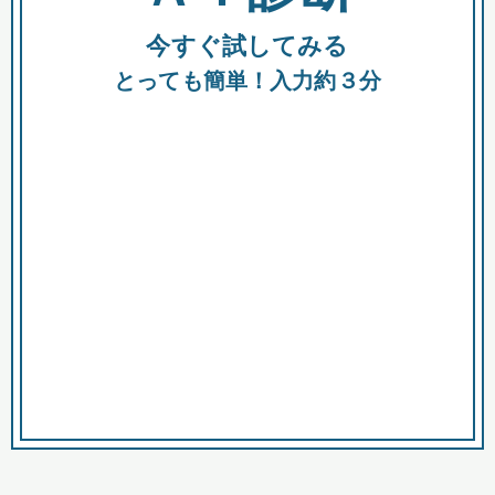
今すぐ試してみる
種類
都
補助金
とっても簡単！入力約３分
助成金
融資
出資
公募期間
市
募集中のみ
購入する商品・サービス
商品で絞り込む
対象経費で絞り込む
キーワード