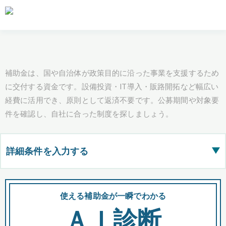
補助金は、国や自治体が政策目的に沿った事業を支援するため
に交付する資金です。設備投資・IT導入・販路開拓など幅広い
経費に活用でき、原則として返済不要です。公募期間や対象要
件を確認し、自社に合った制度を探しましょう。
詳細条件を入力する
▶
都道府県
使える補助金が一瞬でわかる
会
ＡＩ診断
全国の検索結果を含めて表示