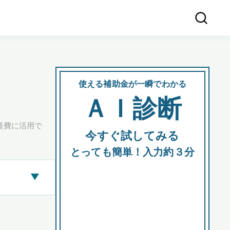
使える補助金が一瞬でわかる
会社
ＡＩ診断
所在
経費に活用で
今すぐ試してみる
都道府
とっても簡単！入力約３分
▶
市区町