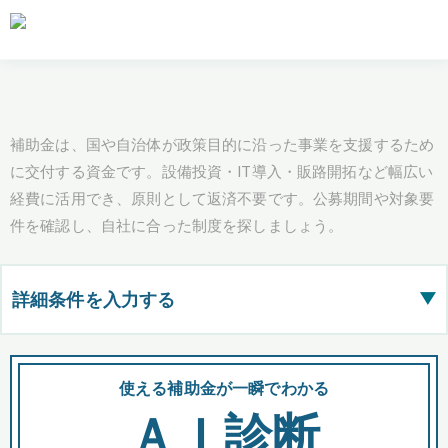
補助金は、国や自治体が政策目的に沿った事業を支援するため
に交付する資金です。設備投資・IT導入・販路開拓など幅広い
経費に活用でき、原則として返済不要です。公募期間や対象要
件を確認し、自社に合った制度を探しましょう。
詳細条件を入力する
▶
都道府県
使える補助金が一瞬でわかる
会
ＡＩ診断
全国の検索結果を含めて表示