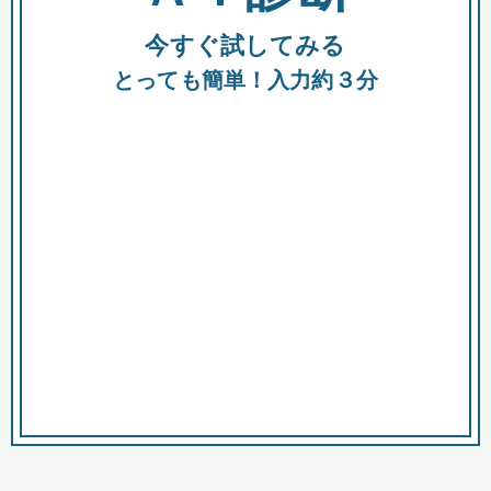
今すぐ試してみる
種類
都
補助金
とっても簡単！入力約３分
助成金
融資
出資
公募期間
市
募集中のみ
購入する商品・サービス
商品で絞り込む
対象経費で絞り込む
キーワード