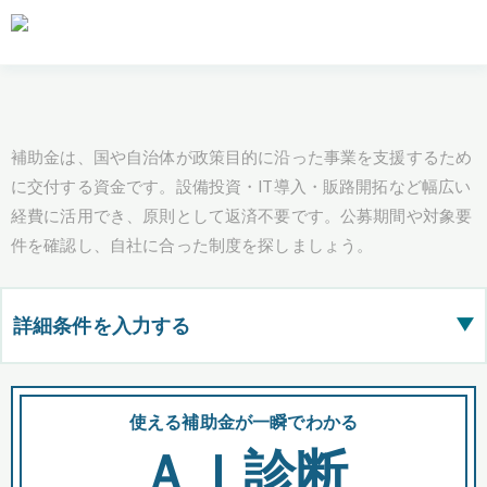
補助金は、国や自治体が政策目的に沿った事業を支援するため
に交付する資金です。設備投資・IT導入・販路開拓など幅広い
経費に活用でき、原則として返済不要です。公募期間や対象要
件を確認し、自社に合った制度を探しましょう。
詳細条件を入力する
▶
都道府県
使える補助金が一瞬でわかる
会
ＡＩ診断
全国の検索結果を含めて表示