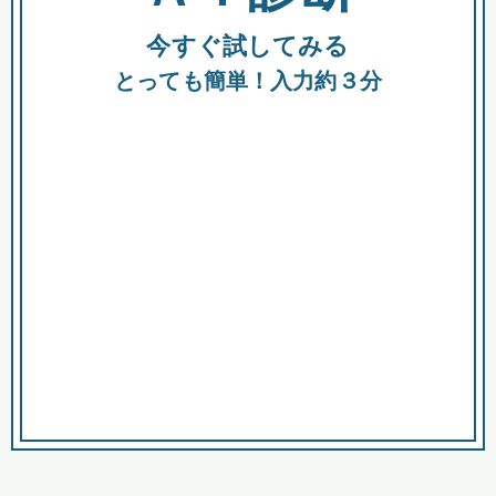
今すぐ試してみる
種類
都
補助金
とっても簡単！入力約３分
助成金
融資
出資
公募期間
市
募集中のみ
購入する商品・サービス
商品で絞り込む
対象経費で絞り込む
キーワード