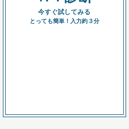
今すぐ試してみる
種類
都
補助金
とっても簡単！入力約３分
助成金
融資
出資
公募期間
市
募集中のみ
購入する商品・サービス
商品で絞り込む
対象経費で絞り込む
キーワード