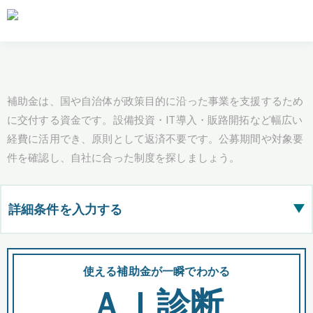
補助金は、国や自治体が政策目的に沿った事業を支援するため
に交付する資金です。設備投資・IT導入・販路開拓など幅広い
経費に活用でき、原則として返済不要です。公募期間や対象要
件を確認し、自社に合った制度を探しましょう。
詳細条件を入力する
▶
都道府県
使える補助金が一瞬でわかる
会
ＡＩ診断
全国の検索結果を含めて表示