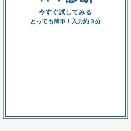
今すぐ試してみる
種類
都
補助金
とっても簡単！入力約３分
助成金
融資
出資
公募期間
市
募集中のみ
購入する商品・サービス
商品で絞り込む
対象経費で絞り込む
キーワード