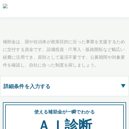
補助金は、国や自治体が政策目的に沿った事業を支援するため
に交付する資金です。設備投資・IT導入・販路開拓など幅広い
経費に活用でき、原則として返済不要です。公募期間や対象要
件を確認し、自社に合った制度を探しましょう。
詳細条件を入力する
▶
都道府県
使える補助金が一瞬でわかる
会
ＡＩ診断
全国の検索結果を含めて表示