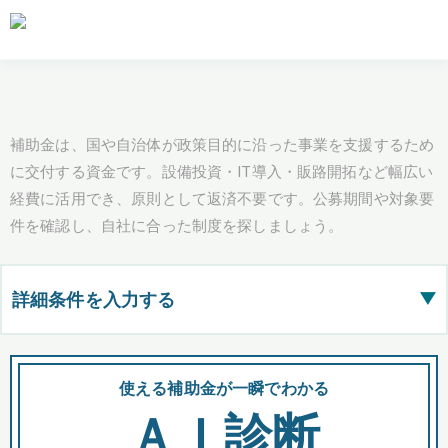
補助金は、国や自治体が政策目的に沿った事業を支援するため
に交付する資金です。設備投資・IT導入・販路開拓など幅広い
経費に活用でき、原則として返済不要です。公募期間や対象要
件を確認し、自社に合った制度を探しましょう。
詳細条件を入力する
▶
都道府県
使える補助金が一瞬でわかる
会
ＡＩ診断
全国の検索結果を含めて表示