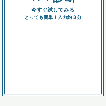
今すぐ試してみる
種類
都
補助金
とっても簡単！入力約３分
助成金
融資
出資
公募期間
市
募集中のみ
購入する商品・サービス
商品で絞り込む
対象経費で絞り込む
キーワード