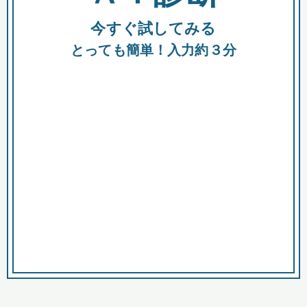
今すぐ試してみる
種類
都
補助金
とっても簡単！入力約３分
助成金
融資
出資
公募期間
市
募集中のみ
購入する商品・サービス
商品で絞り込む
対象経費で絞り込む
キーワード