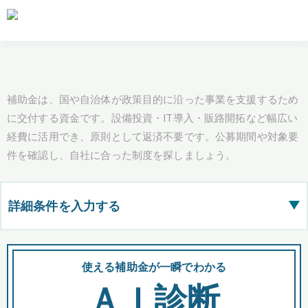
補助金は、国や自治体が政策目的に沿った事業を支援するため
に交付する資金です。設備投資・IT導入・販路開拓など幅広い
経費に活用でき、原則として返済不要です。公募期間や対象要
件を確認し、自社に合った制度を探しましょう。
詳細条件を入力する
▶
都道府県
使える補助金が一瞬でわかる
会
ＡＩ診断
全国の検索結果を含めて表示