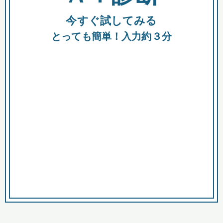
今すぐ試してみる
種類
都
補助金
とっても簡単！入力約３分
助成金
融資
出資
公募期間
市
募集中のみ
購入する商品・サービス
商品で絞り込む
対象経費で絞り込む
キーワード