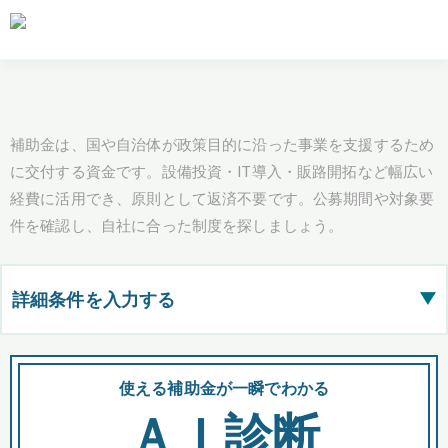
補助金は、国や自治体が政策目的に沿った事業を支援するため
に交付する資金です。設備投資・IT導入・販路開拓など幅広い
経費に活用でき、原則として返済不要です。公募期間や対象要
件を確認し、自社に合った制度を探しましょう。
詳細条件を入力する
▶
都道府県
使える補助金が一瞬でわかる
会
ＡＩ診断
全国の検索結果を含めて表示