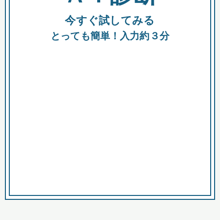
今すぐ試してみる
種類
都
補助金
とっても簡単！入力約３分
助成金
融資
出資
公募期間
市
募集中のみ
購入する商品・サービス
商品で絞り込む
対象経費で絞り込む
キーワード