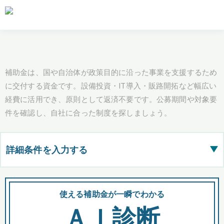
補助金は、国や自治体が政策目的に沿った事業を支援するため
に交付する資金です。設備投資・IT導入・販路開拓など幅広い
経費に活用でき、原則として返済不要です。公募期間や対象要
件を確認し、自社に合った制度を探しましょう。
詳細条件を入力する
▶
都道府県
使える補助金が一瞬でわかる
会
ＡＩ診断
全国の検索結果を含めて表示