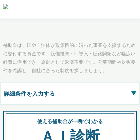
補助金は、国や自治体が政策目的に沿った事業を支援するため
に交付する資金です。設備投資・IT導入・販路開拓など幅広い
経費に活用でき、原則として返済不要です。公募期間や対象要
件を確認し、自社に合った制度を探しましょう。
詳細条件を入力する
▶
都道府県
使える補助金が一瞬でわかる
会
ＡＩ診断
全国の検索結果を含めて表示