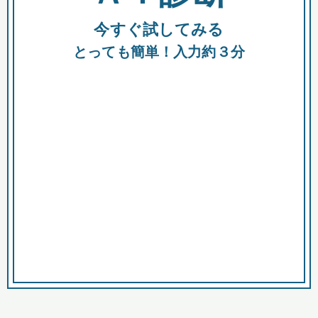
今すぐ試してみる
種類
都
補助金
とっても簡単！入力約３分
助成金
融資
出資
公募期間
市
募集中のみ
購入する商品・サービス
商品で絞り込む
対象経費で絞り込む
キーワード