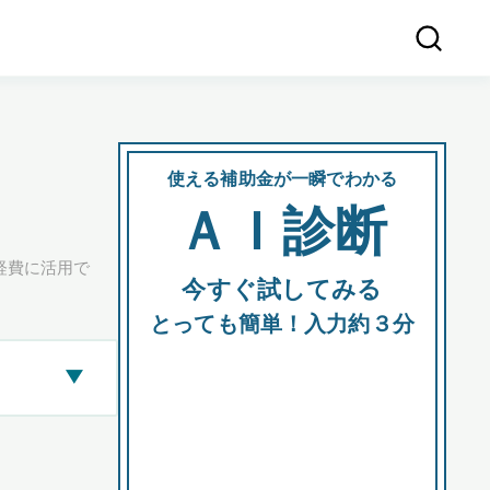
使える補助金が一瞬でわかる
会社
ＡＩ診断
所在
経費に活用で
今すぐ試してみる
都道府
とっても簡単！入力約３分
▶
市区町