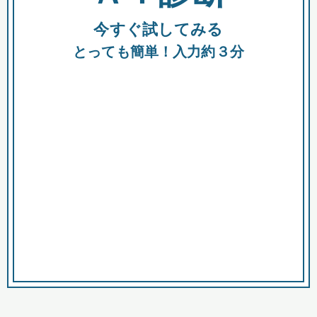
今すぐ試してみる
種類
都
補助金
とっても簡単！入力約３分
助成金
融資
出資
公募期間
市
募集中のみ
購入する商品・サービス
商品で絞り込む
対象経費で絞り込む
キーワード