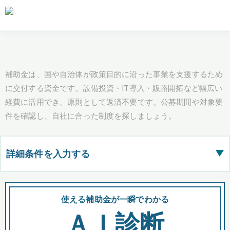
補助金は、国や自治体が政策目的に沿った事業を支援するため
に交付する資金です。設備投資・IT導入・販路開拓など幅広い
経費に活用でき、原則として返済不要です。公募期間や対象要
件を確認し、自社に合った制度を探しましょう。
詳細条件を入力する
▶
都道府県
使える補助金が一瞬でわかる
会
ＡＩ診断
全国の検索結果を含めて表示