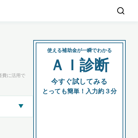
使える補助金が一瞬でわかる
会社
ＡＩ診断
所在
経費に活用で
今すぐ試してみる
都道府
とっても簡単！入力約３分
▶
市区町