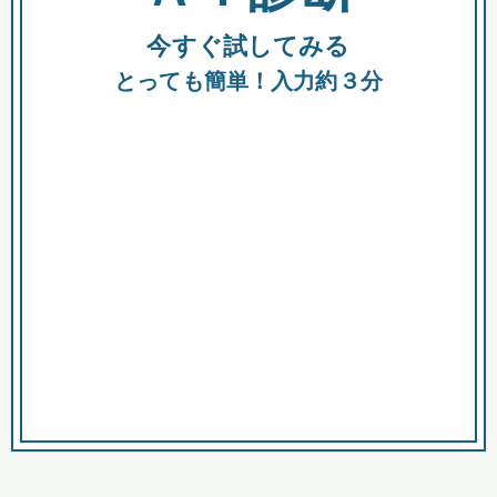
今すぐ試してみる
種類
都
補助金
とっても簡単！入力約３分
助成金
融資
出資
公募期間
市
募集中のみ
購入する商品・サービス
商品で絞り込む
対象経費で絞り込む
キーワード