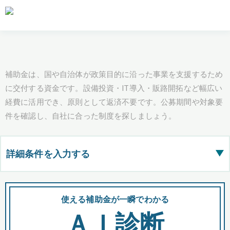
補助金は、国や自治体が政策目的に沿った事業を支援するため
に交付する資金です。設備投資・IT導入・販路開拓など幅広い
経費に活用でき、原則として返済不要です。公募期間や対象要
件を確認し、自社に合った制度を探しましょう。
詳細条件を入力する
▶
都道府県
使える補助金が一瞬でわかる
会
ＡＩ診断
全国の検索結果を含めて表示